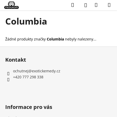
K
Přejít
Hledat
Nákupn
M
Přihlášení
na
o
obsah
Zpět
Zpět
košík
š
Columbia
í
C
k
o
Žádné produkty značky
Columbia
nebyly nalezeny...
p
o
Z
t
á
Kontakt
ř
p
e
a
ochutnej
@
exotickemedy.cz
b
t
+420 777 298 338
u
í
j
e
t
Informace pro vás
e
n