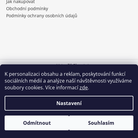
Jak nakupovat
a
Obchodní podmínky
j
Podmínky ochrany osobních údajů
í
t
?
Vytvořil Shoptet
HLEDAT
K personalizaci obsahu a reklam, poskytování funkcí
Copyright 2026
Medokom
. Všechna práva vyhrazena.
sociálních médií a analýze naší návštěvnosti využíváme
Upravit nastavení cookies
soubory cookies. Více informací
zde
.
Nastavení
Odmítnout
Souhlasím