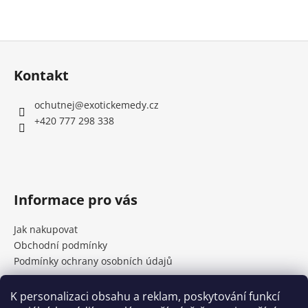
Z
á
Kontakt
p
a
ochutnej
@
exotickemedy.cz
t
+420 777 298 338
í
Informace pro vás
Jak nakupovat
Obchodní podmínky
Podmínky ochrany osobních údajů
K personalizaci obsahu a reklam, poskytování funkcí