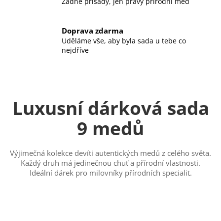
Žádné přísady, jen pravý přírodní med
a
j
Doprava zdarma
í
Uděláme vše, aby byla sada u tebe co
t
nejdříve
?
Luxusní dárková sada
HLEDAT
9 medů
Výjimečná kolekce devíti autentických medů z celého světa.
Každý druh má jedinečnou chuť a přírodní vlastnosti.
Ideální dárek pro milovníky přírodních specialit.