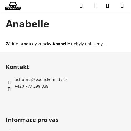
K
Přejít
Hledat
Nákupn
M
Přihlášení
na
o
obsah
Zpět
Zpět
košík
š
Anabelle
í
C
k
o
Žádné produkty značky
Anabelle
nebyly nalezeny...
p
o
Z
t
á
Kontakt
ř
p
e
a
ochutnej
@
exotickemedy.cz
b
t
+420 777 298 338
u
í
j
e
t
Informace pro vás
e
n