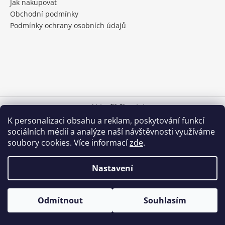
Jak nakupovat
a
Obchodní podmínky
j
Podmínky ochrany osobních údajů
í
t
?
Vytvořil Shoptet
HLEDAT
K personalizaci obsahu a reklam, poskytování funkcí
Copyright 2026
Medokom
. Všechna práva vyhrazena.
sociálních médií a analýze naší návštěvnosti využíváme
Upravit nastavení cookies
soubory cookies. Více informací
zde
.
Nastavení
Odmítnout
Souhlasím